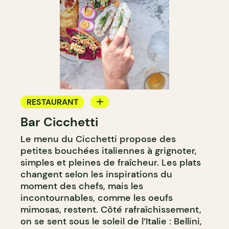
RESTAURANT
Bar Cicchetti
BAR
Le menu du Cicchetti propose des
BAR À VIN
petites bouchées italiennes à grignoter,
BAR À COCKTAIL
simples et pleines de fraîcheur. Les plats
changent selon les inspirations du
moment des chefs, mais les
incontournables, comme les oeufs
mimosas, restent. Côté rafraîchissement,
on se sent sous le soleil de l’Italie : Bellini,