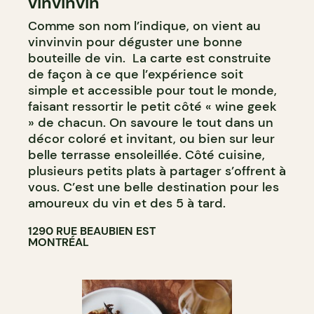
vinvinvin
BAR
Comme son nom l’indique, on vient au
BAR À VIN
vinvinvin pour déguster une bonne
BAR À COCKTAIL
bouteille de vin. La carte est construite
de façon à ce que l’expérience soit
simple et accessible pour tout le monde,
faisant ressortir le petit côté « wine geek
» de chacun. On savoure le tout dans un
décor coloré et invitant, ou bien sur leur
belle terrasse ensoleillée. Côté cuisine,
plusieurs petits plats à partager s’offrent à
vous. C’est une belle destination pour les
amoureux du vin et des 5 à tard.
1290 RUE BEAUBIEN EST
MONTRÉAL