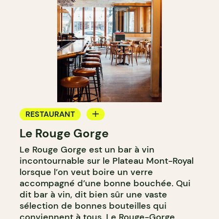
RESTAURANT
Le Rouge Gorge
BAR
Le Rouge Gorge est un bar à vin
BAR À VIN
incontournable sur le Plateau Mont-Royal
BAR À COCKTAIL
lorsque l’on veut boire un verre
accompagné d’une bonne bouchée. Qui
dit bar à vin, dit bien sûr une vaste
sélection de bonnes bouteilles qui
conviennent à tous. Le Rouge-Gorge