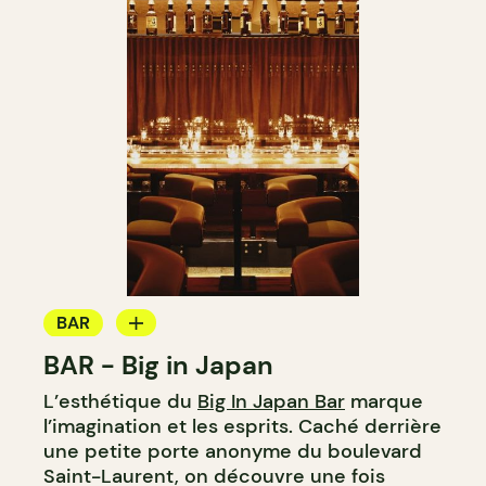
BAR
BAR - Big in Japan
BAR À COCKTAIL
L’esthétique du
Big In Japan Bar
marque
l’imagination et les esprits. Caché derrière
une petite porte anonyme du boulevard
Saint-Laurent, on découvre une fois