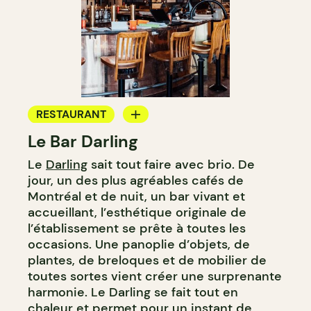
RESTAURANT
Le Bar Darling
CAFÉ
Le
Darling
sait tout faire avec brio. De
BAR
jour, un des plus agréables cafés de
BAR À COCKTAIL
Montréal et de nuit, un bar vivant et
accueillant, l’esthétique originale de
l’établissement se prête à toutes les
occasions. Une panoplie d’objets, de
plantes, de breloques et de mobilier de
toutes sortes vient créer une surprenante
harmonie. Le Darling se fait tout en
chaleur et permet pour un instant de