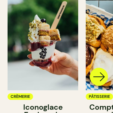
CRÈMERIE
PÂTISSERIE
Iconoglace
Compt
CRÈMERIE