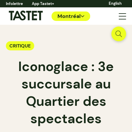
English
Infolettre
App Tastet+
Montréal
CRITIQUE
Iconoglace : 3e
succursale au
Quartier des
spectacles