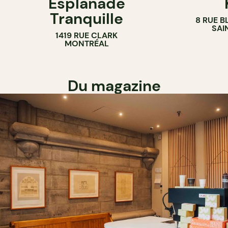
Esplanade
COMPTOIR
Tranquille
8 RUE B
SAI
1419 RUE CLARK
MONTRÉAL
Du magazine