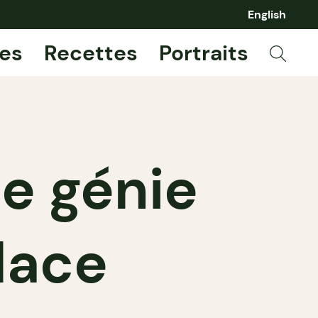
English
es
Recettes
Portraits
le génie
lace