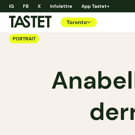
IG
FB
X
Infolettre
App Tastet+
Toronto
PORTRAIT
Anabell
der