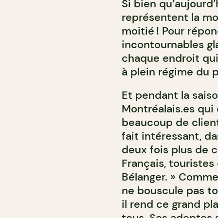
Si bien qu’aujourd
représentent la moi
moitié ! Pour répo
incontournables gl
chaque endroit qui s
à plein régime du 
Et pendant la saison
Montréalais.es qui 
beaucoup de client
fait intéressant, d
deux fois plus de 
Français, touristes
Bélanger. » Comme 
ne bouscule pas tou
il rend ce grand pla
tous. Ses adeptes 