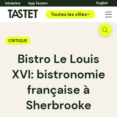
English
Infolettre
App Tastet+
Toutes les villes
CRITIQUE
Bistro Le Louis
XVI: bistronomie
française à
Sherbrooke