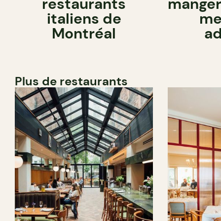
restaurants
manger 
italiens de
me
Montréal
ad
Plus de restaurants