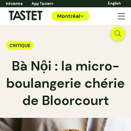
English
Infolettre
App Tastet+
Montréal
CRITIQUE
Bà Nội : la micro-
boulangerie chérie
de Bloorcourt