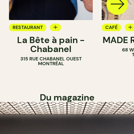
RESTAURANT
CAFÉ
La Bête à pain -
MADE R
CAFÉ
PÂTISSERIE
Chabanel
68 W
PÂTISSERIE
SANDWICHE
315 RUE CHABANEL OUEST
BOULANGERIE
MONTRÉAL
Du magazine