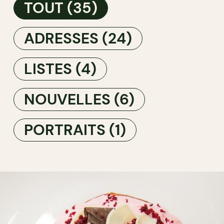
TOUT
(35)
ADRESSES
(24)
LISTES
(4)
NOUVELLES
(6)
PORTRAITS
(1)