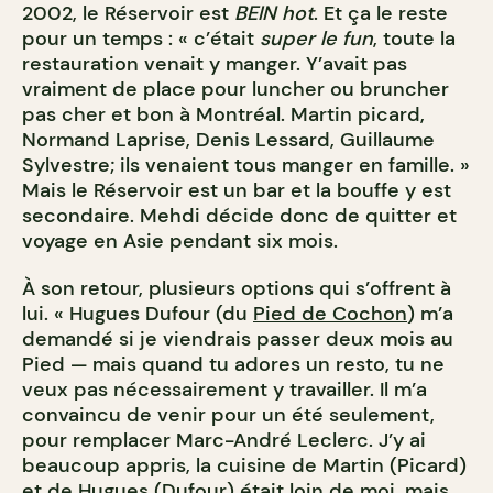
2002, le Réservoir est
BEIN hot
. Et ça le reste
pour un temps : « c’était
super le fun
, toute la
restauration venait y manger. Y’avait pas
vraiment de place pour luncher ou bruncher
pas cher et bon à Montréal. Martin picard,
Normand Laprise, Denis Lessard, Guillaume
Sylvestre; ils venaient tous manger en famille. »
Mais le Réservoir est un bar et la bouffe y est
secondaire. Mehdi décide donc de quitter et
voyage en Asie pendant six mois.
À son retour, plusieurs options qui s’offrent à
lui. « Hugues Dufour (du
Pied de Cochon
) m’a
demandé si je viendrais passer deux mois au
Pied — mais quand tu adores un resto, tu ne
veux pas nécessairement y travailler. Il m’a
convaincu de venir pour un été seulement,
pour remplacer Marc-André Leclerc. J’y ai
beaucoup appris, la cuisine de Martin (Picard)
et de Hugues (Dufour) était loin de moi, mais