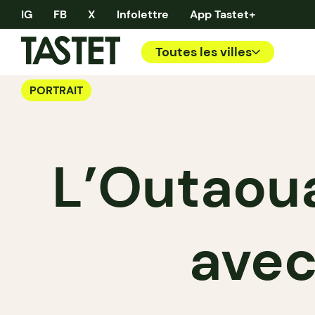
IG
FB
X
Infolettre
App Tastet+
Toutes les villes
PORTRAIT
L’Outaoua
avec