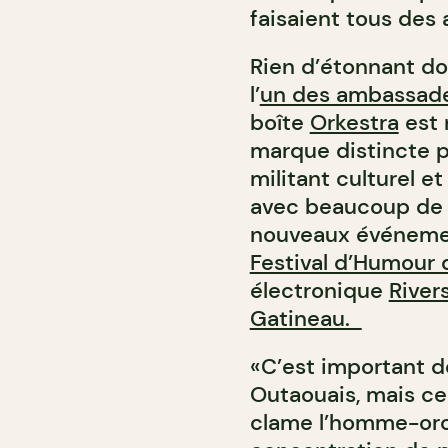
faisaient tous des a
Rien d’étonnant don
l’
un des ambassadeu
boîte
Orkestra
est 
marque distincte p
militant culturel e
avec beaucoup de f
nouveaux événement
Festival d’Humour 
électronique
River
Gatineau.
«C’est important d
Outaouais, mais ce
clame l’homme-orche