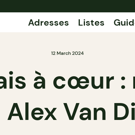
Adresses
Listes
Guid
12 March 2024
is à cœur :
 Alex Van D