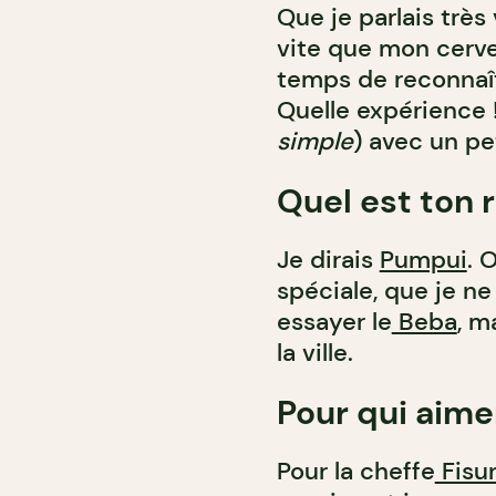
Que je parlais très
vite que mon cervea
temps de reconnaît
Quelle expérience 
simple
) avec un pet
Quel est ton 
Je dirais
Pumpui
. 
spéciale, que je ne
essayer le
Beba
, m
la ville.
Pour qui aimer
Pour la cheffe
Fisu