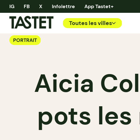
IG
FB
X
Infolettre
App Tastet+
Toutes les villes
PORTRAIT
Aicia Col
pots les