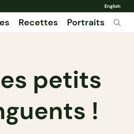
English
es
Recettes
Portraits
les petits
nguents !