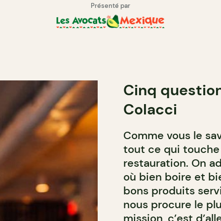
Présenté par
Cinq question
Colacci
Comme vous le save
tout ce qui touche 
restauration. On a
où bien boire et b
bons produits serv
nous procure le plu
mission, c’est d’al