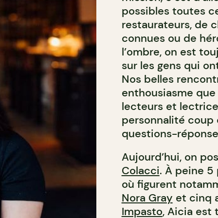
possibles toutes ce
restaurateurs, de c
connues ou de héro
l’ombre, on est to
sur les gens qui ont
Nos belles rencont
enthousiasme que l
lecteurs et lectric
personnalité coup
questions-réponse
Aujourd’hui, on pos
Colacci
. À peine 5
où figurent notamm
Nora Gray
et cinq 
Impasto
, Aicia est