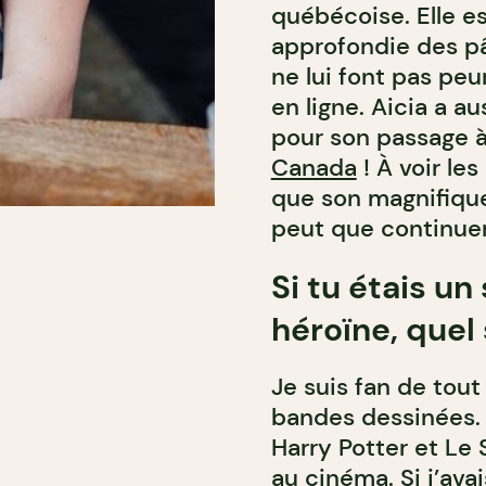
québécoise. Elle e
approfondie des pât
ne lui font pas peu
en ligne. Aicia a a
pour son passage à
Canada
! À voir les
que son magnifique
peut que continuer
Si tu étais u
héroïne, quel 
Je suis fan de tout 
bandes dessinées. J
Harry Potter et Le
au cinéma. Si j’ava