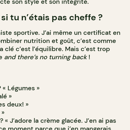
cte son style et son intégrité.
si tu n’étais pas cheffe ?
niste sportive. J’ai même un certificat en
combiner nutrition et goût, c’est comme
la clé c’est l’équilibre. Mais c’est trop
fe
and there’s no turning back
!
? « Légumes »
alé »
Les deux! »
 »
 « J’adore la crème glacée. J’en ai pas
 ce moment parce que j’en mangerais