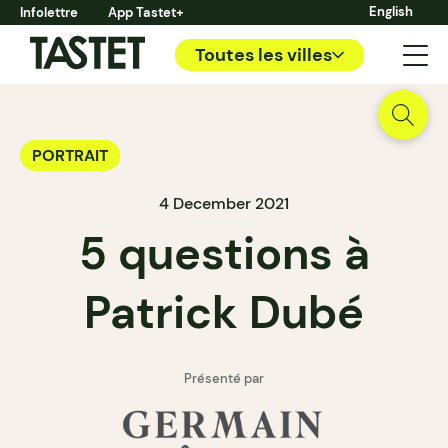
English
Infolettre
App Tastet+
Toutes les villes
PORTRAIT
4 December 2021
5 questions à
Patrick Dubé
Présenté par