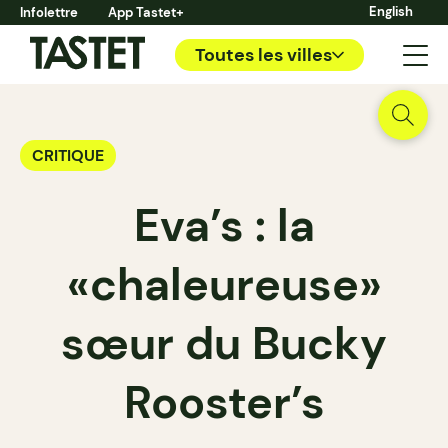
English
Infolettre
App Tastet+
Toutes les villes
CRITIQUE
Eva’s : la
«chaleureuse»
sœur du Bucky
Rooster’s