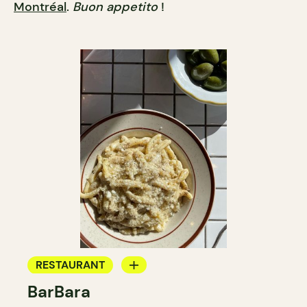
Montréal
.
Buon appetito
!
RESTAURANT
BarBara
CAFÉ