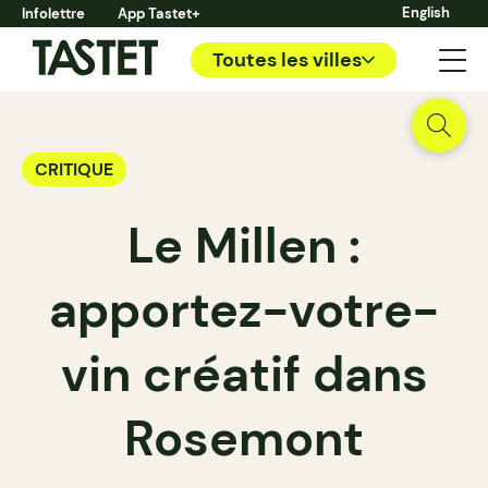
English
Infolettre
App Tastet+
Toutes les villes
CRITIQUE
Le Millen :
apportez-votre-
vin créatif dans
Rosemont