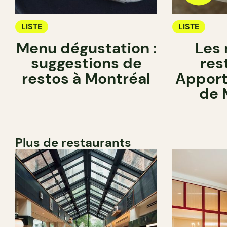
LISTE
LISTE
Menu dégustation :
Les 
suggestions de
res
restos à Montréal
Apport
de 
Plus de restaurants