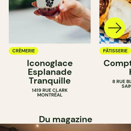
CRÈMERIE
PÂTISSERIE
Iconoglace
Compt
CRÈMERIE
Esplanade
COMPTOIR
Tranquille
8 RUE B
SAI
1419 RUE CLARK
MONTRÉAL
Du magazine