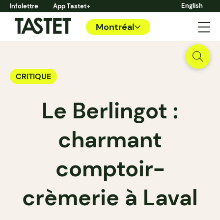
English
Infolettre
App Tastet+
Montréal
CRITIQUE
Le Berlingot :
charmant
comptoir-
crèmerie à Laval