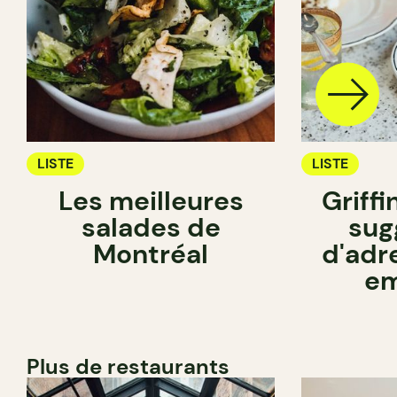
LISTE
LISTE
Les meilleures
Griffi
salades de
sug
Montréal
d'adr
em
Plus de restaurants