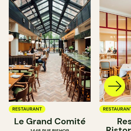
RESTAURANT
RESTAURAN
Le Grand Comité
Res
Ristor
1445 RUE BISHOP