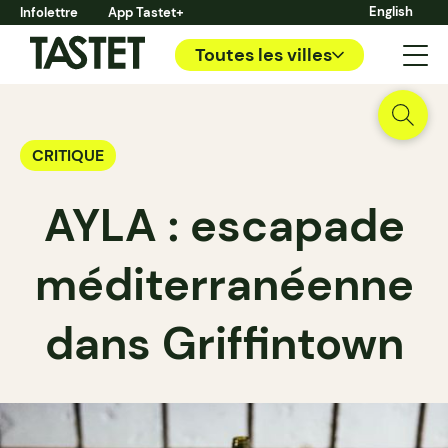
English
Infolettre
App Tastet+
Toutes les villes
CRITIQUE
AYLA : escapade
méditerranéenne
dans Griffintown