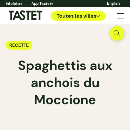
English
Infolettre
App Tastet+
Toutes les villes
RECETTE
Spaghettis aux
anchois du
Moccione