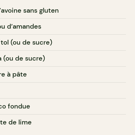
’avoine sans gluten
 ou d’amandes
itol (ou de sucre)
a (ou de sucre)
re à pâte
oco fondue
ste de lime