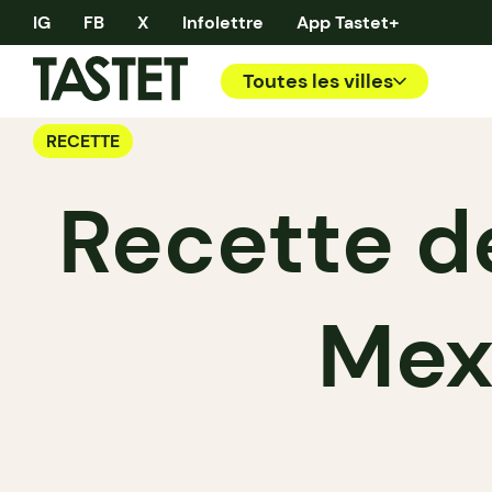
IG
FB
X
Infolettre
App Tastet+
Toutes les villes
RECETTE
Recette d
Mexi