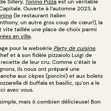
e Sillery,
Tonino Pizza
est un véritable
 Capitale. Ouverte à l’automne 2023, à
onino
(le restaurant italien
thony, un autre gros coup de cœur!), la
st vite taillée une place de choix parmi
ées en ville
.
age pour la websérie
Party de cuisine
,
f et à son fidèle pizzaiolo Luigi de
recette de leur cru. Comme c’était le
nons, ils nous ont préparé une
lanche aux cèpes (porcini) et aux bolets
arella di buffala et basilic, qu’on a le
 ici avec vous.
simple, mais ô combien délicieuse! Bon