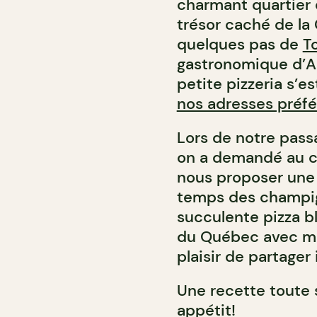
charmant quartier d
trésor caché de la
quelques pas de
T
gastronomique d’An
petite pizzeria s’e
nos adresses préfér
Lors de notre pass
on a demandé au che
nous proposer une 
temps des champig
succulente pizza b
du Québec avec mozz
plaisir de partager
Une recette toute 
appétit!