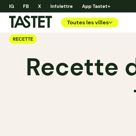
IG
FB
X
Infolettre
App Tastet+
Toutes les villes
RECETTE
Recette 