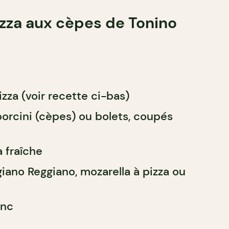
zza aux cèpes de Tonino
izza (voir recette ci-bas)
rcini (cèpes) ou bolets, coupés
a fraîche
ano Reggiano, mozarella à pizza ou
anc