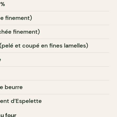
 %
ée finement)
nchée finement)
pelé et coupé en fines lamelles)
e
de beurre
ent d’Espelette
u four