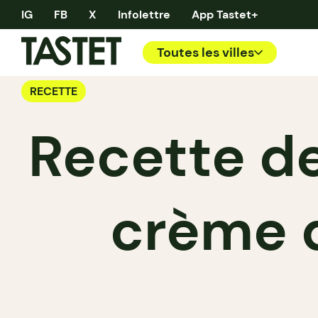
IG
FB
X
Infolettre
App Tastet+
Toutes les villes
RECETTE
Recette de
crème d