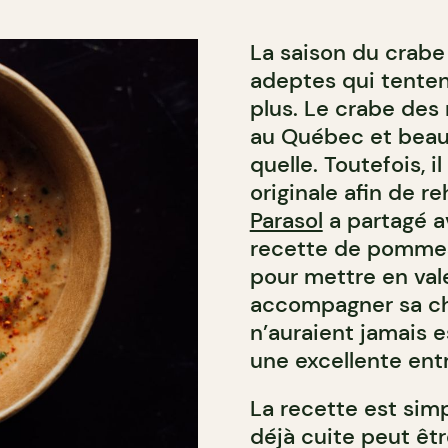
La saison du crabe
adeptes qui tentent
plus. Le crabe des 
au Québec et beauc
quelle. Toutefois, 
originale afin de r
Parasol
a partagé a
recette de pommes 
pour mettre en val
accompagner sa chai
n’auraient jamais 
une excellente ent
La recette est sim
déjà cuite peut êt