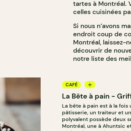
tartes à Montréal. 
celles cuisinées p
Si nous n’avons m
endroit coup de cœ
Montréal, laissez-n
découvrir de nouv
notre liste des mei
CAFÉ
La Bête à pain - Gri
BOULANGERIE
La bête à pain est à la foi
COMPTOIR
pâtisserie, un traiteur et un
CAVISTE
polyvalent possède deux suc
Montréal, une à Ahuntsic et