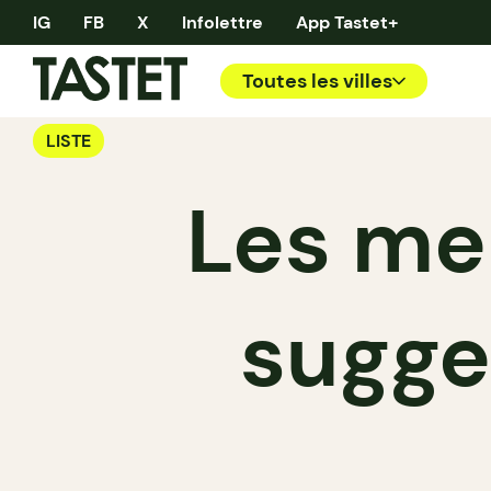
IG
FB
X
Infolettre
App Tastet+
Toutes les villes
LISTE
Les mei
sugge