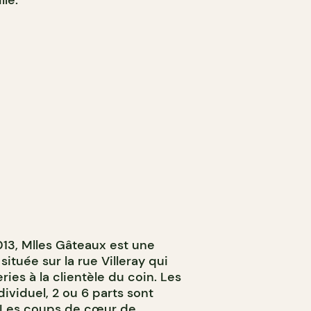
lle.
013, Mlles Gâteaux est une
située sur la rue Villeray qui
ries à la clientèle du coin. Les
dividuel, 2 ou 6 parts sont
. Les coups de cœur de