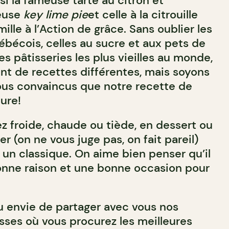
ssi la fameuse tarte au citron et
ieuse
key lime pie
et celle à la citrouille
lle à l’Action de grâce. Sans oublier les
écois, celles au sucre et aux pets de
es pâtisseries les plus vieilles au monde,
nt de recettes différentes, mais soyons
ous convaincus que notre recette de
eure!
z froide, chaude ou tiède, en dessert ou
 (on ne vous juge pas, on fait pareil)
 un classique. On aime bien penser qu’il
onne raison et une bonne occasion pour
eu envie de partager avec vous nos
sses où vous procurez les meilleures