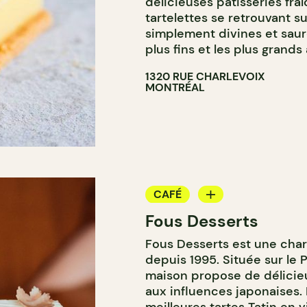
délicieuses pâtisseries fraî
tartelettes se retrouvant s
simplement divines et sauron
plus fins et les plus grands
1320 RUE CHARLEVOIX
MONTRÉAL
CAFÉ
Fous Desserts
COMPTOIR
Fous Desserts est une char
depuis 1995. Située sur le 
maison propose de délicie
aux influences japonaises. 