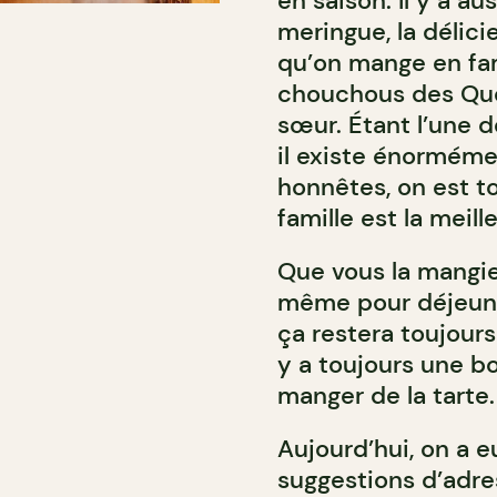
en saison. Il y a au
meringue, la délic
qu’on mange en fami
chouchous des Québ
sœur. Étant l’une d
il existe énorméme
honnêtes, on est t
famille est la meill
Que vous la mangie
même pour déjeuner
ça restera toujours
y a toujours une b
manger de la tarte.
Aujourd’hui, on a 
suggestions d’adre