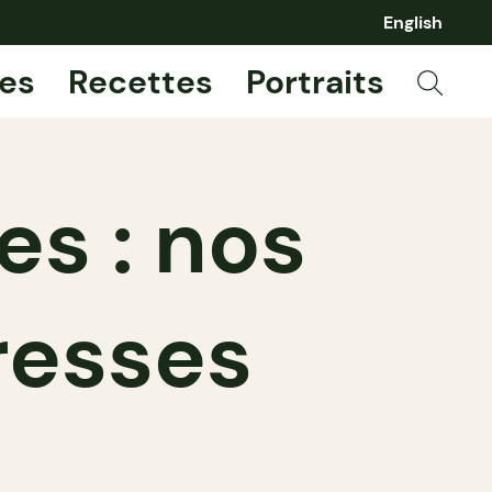
English
es
Recettes
Portraits
es : nos
resses