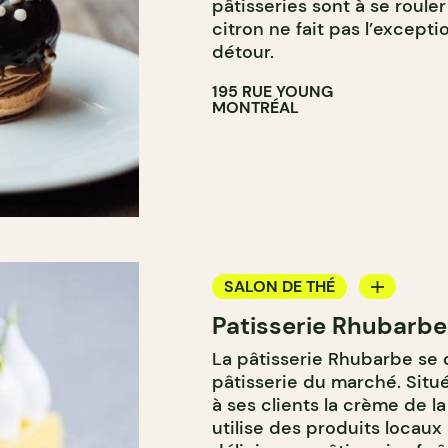
pâtisseries sont à se rouler
citron ne fait pas l’excepti
détour.
195 RUE YOUNG
MONTRÉAL
SALON DE THÉ
Patisserie Rhubarbe
COMPTOIR
La pâtisserie Rhubarbe se 
pâtisserie du marché. Située
à ses clients la crème de la
utilise des produits locaux