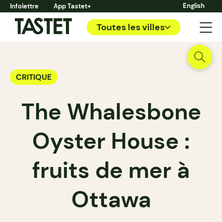
English
Infolettre
App Tastet+
Toutes les villes
CRITIQUE
The Whalesbone
Oyster House :
fruits de mer à
Ottawa