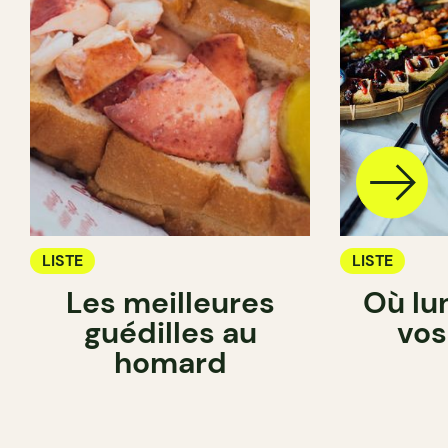
LISTE
LISTE
Les meilleures
Où lu
guédilles au
vos
homard