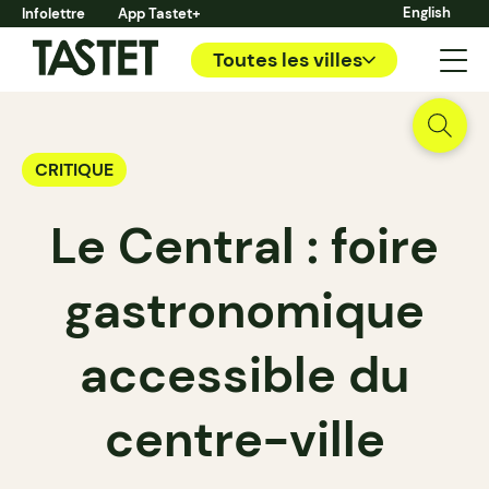
English
Infolettre
App Tastet+
Toutes les villes
CRITIQUE
Le Central : foire
gastronomique
accessible du
centre-ville