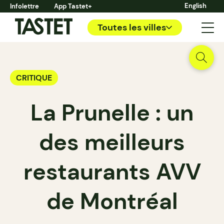
English
Infolettre
App Tastet+
Toutes les villes
CRITIQUE
La Prunelle : un
des meilleurs
restaurants AVV
de Montréal