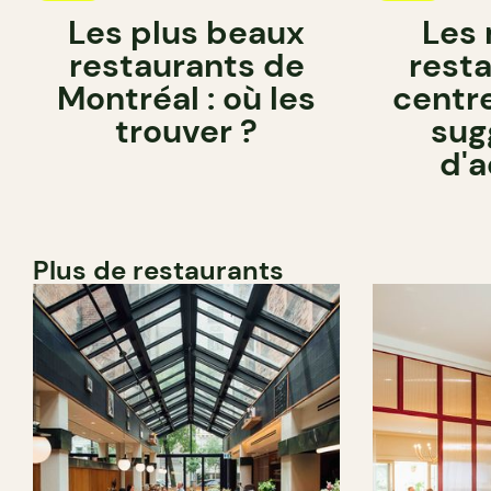
Les plus beaux
Les 
restaurants de
rest
Montréal : où les
centre
trouver ?
sug
d'
Plus de restaurants