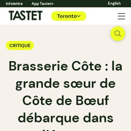
English
Infolettre
App Tastet+
Toronto
CRITIQUE
Brasserie Côte : la
grande sœur de
Côte de Bœuf
débarque dans