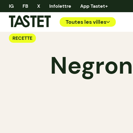
IG
FB
X
Infolettre
App Tastet+
Toutes les villes
RECETTE
Negroni