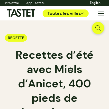
English
Infolettre
App Tastet+
Toutes les villes
RECETTE
Recettes d’été
avec Miels
d’Anicet, 400
pieds de