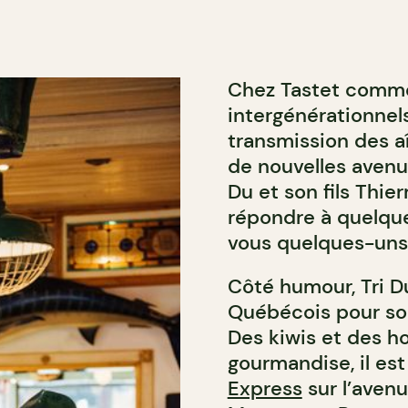
Chez Tastet comme 
intergénérationnels
transmission des aî
de nouvelles avenue
Du et son fils Thie
répondre à quelque
vous quelques-uns 
Côté humour, Tri 
Québécois pour son
Des kiwis et des h
gourmandise, il es
Express
sur l’avenu