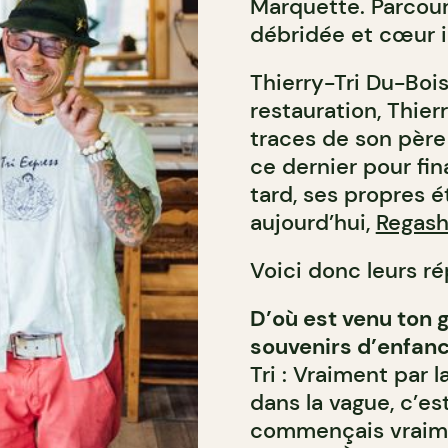
Marquette. Parcour
débridée et cœur
Thierry-Tri Du-Boisc
restauration, Thier
traces de son père
ce dernier pour fi
tard, ses propres ét
aujourd’hui,
Regash
Voici donc leurs r
D’où est venu ton 
souvenirs d’enfanc
Tri : Vraiment par 
dans la vague, c’est
commençais vraime