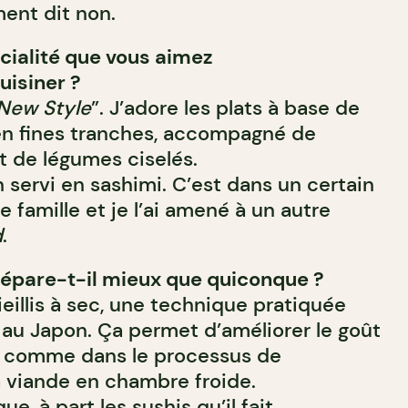
ent dit non.
cialité que vous aimez
uisiner ?
New Style
”. J’adore les plats à base de
 en fines tranches, accompagné de
t de légumes ciselés.
n servi en sashimi. C’est dans un certain
e famille et je l’ai amené à un autre
d
.
prépare-t-il mieux que quiconque ?
vieillis à sec, une technique pratiquée
 au Japon. Ça permet d’améliorer le goût
u comme dans le processus de
a viande en chambre froide.
ue, à part les sushis qu’il fait