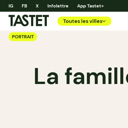
IG
FB
X
Infolettre
App Tastet+
Toutes les villes
PORTRAIT
La famill