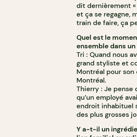
dit dernièrement « 
et ça se regagne, 
train de faire, ça 
Quel est le momen
ensemble dans un 
Tri : Quand nous av
grand styliste et c
Montréal pour son
Montréal.
Thierry : Je pense 
qu’un employé ava
endroit inhabituel s
des plus grosses jo
Y a-t-il un ingréd