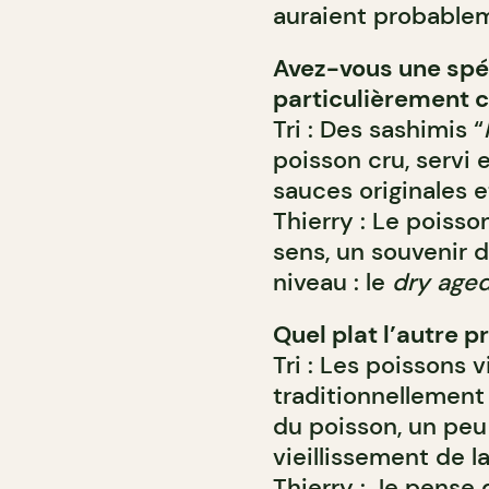
auraient probablem
Avez-vous une spé
particulièrement c
Tri : Des sashimis “
poisson cru, servi
sauces originales e
Thierry : Le poisso
sens, un souvenir d
niveau : le
dry age
Quel plat l’autre 
Tri : Les poissons 
traditionnellement
du poisson, un pe
vieillissement de l
Thierry : Je pense q