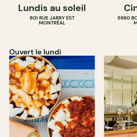
Lundis au soleil
Ci
BAR À VIN
COMPTOIR
801 RUE JARRY EST
5980 B
CAVISTE
MONTRÉAL
M
Ouvert le lundi