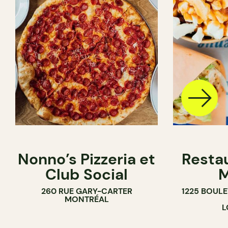
Nonno’s Pizzeria et
Resta
Club Social
M
260 RUE GARY-CARTER
1225 BOUL
MONTRÉAL
L