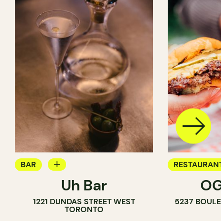
BAR
RESTAURAN
Uh Bar
OG
BAR À COCKTAIL
1221 DUNDAS STREET WEST
5237 BOULE
TORONTO