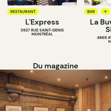
RESTAURANT
BAR
L'Express
La Bu
BAR À VIN
S
3927 RUE SAINT-DENIS
MONTRÉAL
4869 A
M
Du magazine