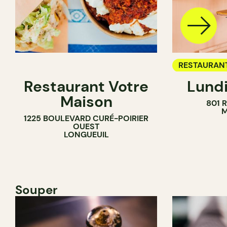
RESTAURAN
Restaurant Votre
Lundi
BAR À VIN
Maison
801 
M
1225 BOULEVARD CURÉ-POIRIER
OUEST
LONGUEUIL
Souper