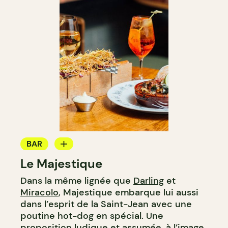
BAR
Le Majestique
BAR À VIN
Dans la même lignée que
Darling
et
BAR À COCKTAIL
Miracolo
, Majestique embarque lui aussi
dans l’esprit de la Saint-Jean avec une
poutine hot-dog en spécial. Une
proposition ludique et assumée, à l’image