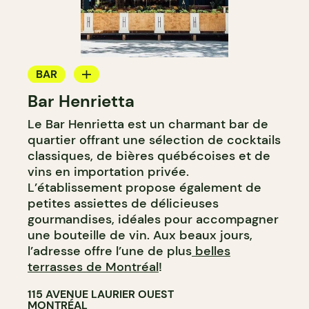
BAR
Bar Henrietta
BAR À VIN
Le Bar Henrietta est un charmant bar de
BAR À COCKTAIL
quartier offrant une sélection de cocktails
classiques, de bières québécoises et de
vins en importation privée.
L’établissement propose également de
petites assiettes de délicieuses
gourmandises, idéales pour accompagner
une bouteille de vin. Aux beaux jours,
l’adresse offre l’une de plus
belles
terrasses de Montréal
!
115 AVENUE LAURIER OUEST
MONTRÉAL