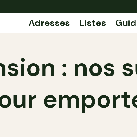
Adresses
Listes
Guid
sion : nos 
our emport