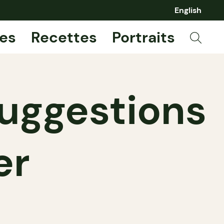
English
es
Recettes
Portraits
suggestions
er