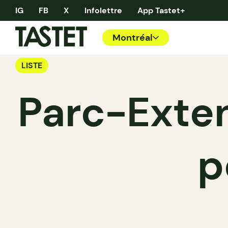
IG
FB
X
Infolettre
App Tastet+
Montréal
LISTE
Parc-Exten
p