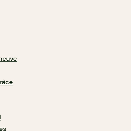
neuve
râce
l
es