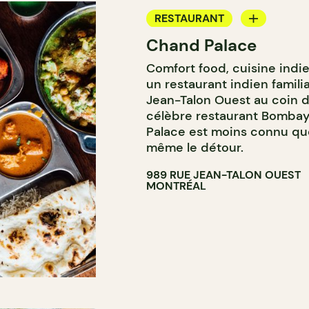
RESTAURANT
Chand Palace
APPORTEZ VOTRE VIN
Comfort food, cuisine indi
un restaurant indien familia
Jean-Talon Ouest au coin d
célèbre restaurant Bombay
Palace est moins connu que
même le détour.
989 RUE JEAN-TALON OUEST
MONTRÉAL