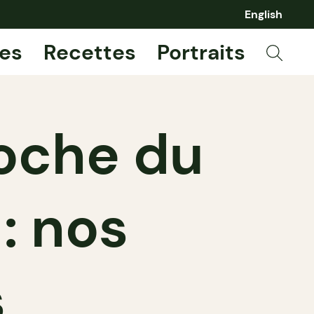
English
es
Recettes
Portraits
oche du
: nos
s