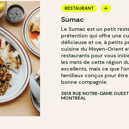
RESTAURANT
Sumac
COMPTOIR
Le Sumac est un petit rest
prétention qui offre une c
délicieuse et ce, à petits pr
cuisine du Moyen-Orient et
restaurants pour vous init
les mets de cette région d
excellents, mais ce que l’o
familiaux conçus pour être
bonne compagnie.
3618 RUE NOTRE-DAME OUEST
MONTRÉAL