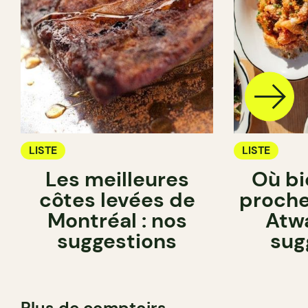
LISTE
LISTE
Les meilleures
Où bi
côtes levées de
proche
Montréal : nos
Atwa
suggestions
sug
Plus de comptoirs