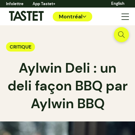
English
Infolettre
App Tastet+
Montréal
CRITIQUE
Aylwin Deli : un
deli façon BBQ par
Aylwin BBQ