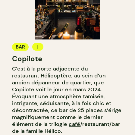
BAR
Copilote
BAR À VIN
C’est à la porte adjacente du
BAR À COCKTAIL
restaurant
Hélicoptère
, au sein d’un
ancien dépanneur de quartier, que
Copilote voit le jour en mars 2024.
Évoquant une atmosphère tamisée,
intrigante, séduisante, à la fois chic et
décontractée, ce bar de 25 places s’érige
magnifiquement comme le dernier
élément de la trilogie
café
/restaurant/bar
de la famille Hélico.