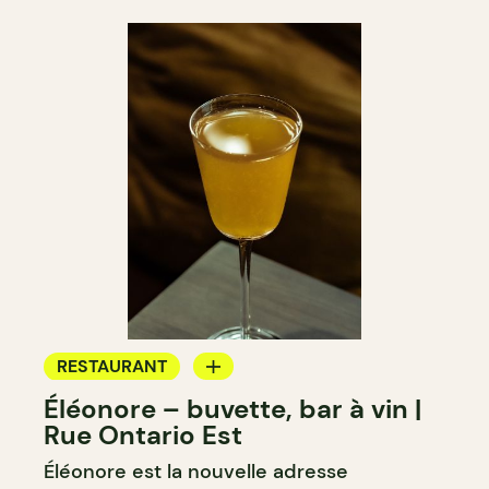
RESTAURANT
Éléonore – buvette, bar à vin |
BAR À VIN
Rue Ontario Est
BAR À COCKTAIL
Éléonore est la nouvelle adresse