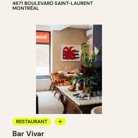
4671 BOULEVARD SAINT-LAURENT
MONTRÉAL
RESTAURANT
Bar Vivar
BAR À VIN