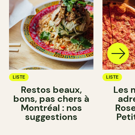
LISTE
LISTE
Restos beaux,
Les 
bons, pas chers à
adr
Montréal : nos
Ros
suggestions
Peti