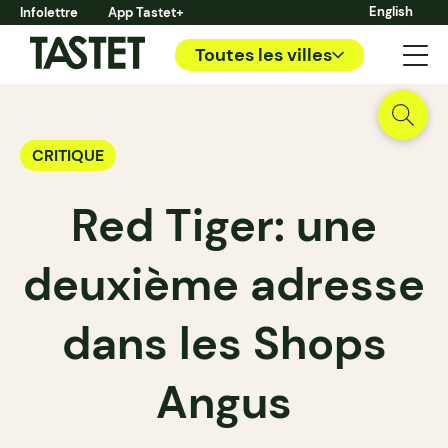
English
Infolettre
App Tastet+
Toutes les villes
CRITIQUE
Red Tiger: une
deuxième adresse
dans les Shops
Angus