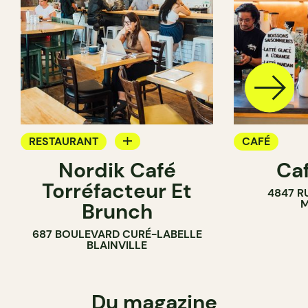
RESTAURANT
CAFÉ
Nordik Café
Caf
CAFÉ
Torréfacteur Et
4847 R
M
Brunch
687 BOULEVARD CURÉ-LABELLE
BLAINVILLE
Du magazine