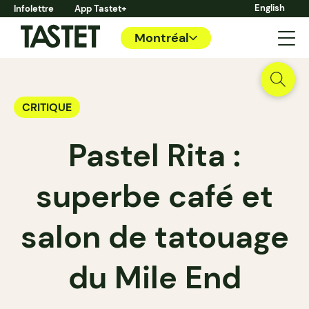
English
Infolettre
App Tastet+
Montréal
CRITIQUE
Pastel Rita :
superbe café et
salon de tatouage
du Mile End