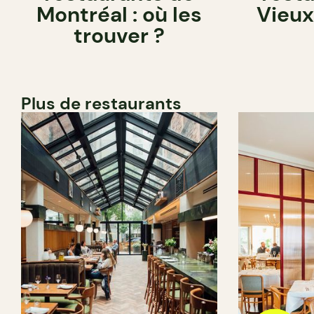
Montréal : où les
Vieux
trouver ?
Plus de restaurants