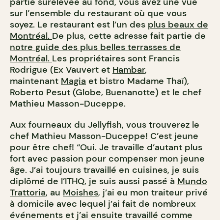
partie surélevée au fond, vous avez une vue
sur l’ensemble du restaurant où que vous
soyez. Le restaurant est l’un des
plus beaux de
Montréal.
De plus, cette adresse fait partie de
notre guide des plus belles terrasses de
Montréal.
Les propriétaires sont Francis
Rodrigue (Ex Vauvert et
Hambar
,
maintenant
Magia
et bistro Madame Thaï),
Roberto Pesut (Globe,
Buenanotte
) et le chef
Mathieu Masson-Duceppe.
Aux fourneaux du Jellyfish, vous trouverez le
chef Mathieu Masson-Duceppe! C’est jeune
pour être chef! “Oui. Je travaille d’autant plus
fort avec passion pour compenser mon jeune
âge. J’ai toujours travaillé en cuisines, je suis
diplômé de l’ITHQ, je suis aussi passé à
Mundo
Trattoria
, au
Moishes
, j’ai eu mon traiteur privé
à domicile avec lequel j’ai fait de nombreux
événements et j’ai ensuite travaillé comme