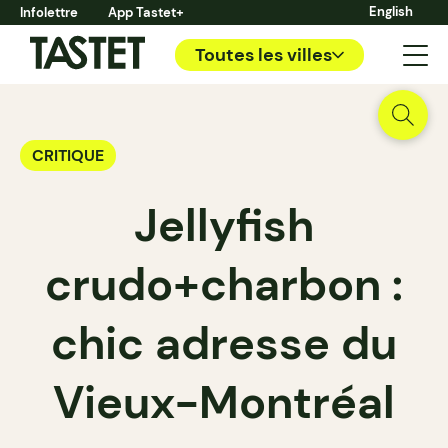
English
Infolettre
App Tastet+
Toutes les villes
CRITIQUE
Jellyfish
crudo+charbon :
chic adresse du
Vieux-Montréal