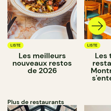
LISTE
LISTE
Les meilleurs
Les 
nouveaux restos
rest
de 2026
Montr
s'ent
Plus de restaurants