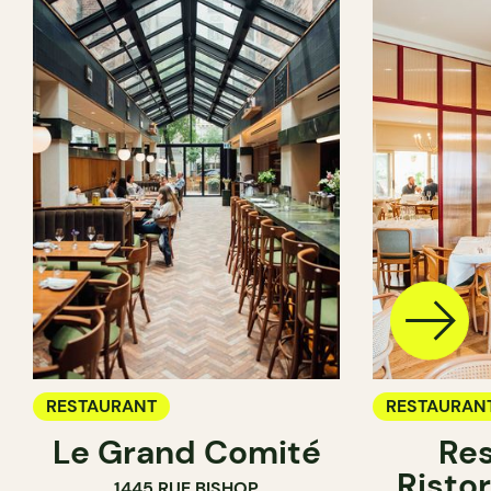
RESTAURANT
RESTAURAN
Le Grand Comité
Res
Ristor
1445 RUE BISHOP