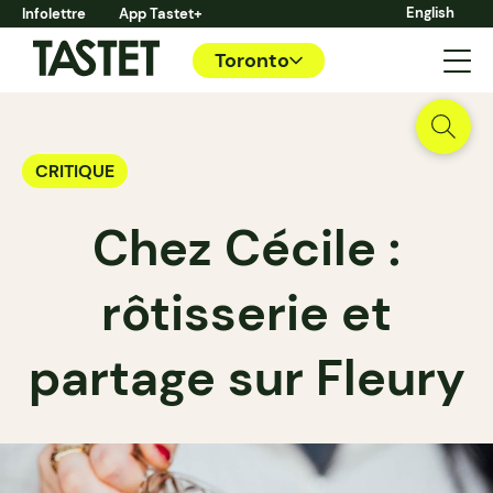
English
Infolettre
App Tastet+
Toronto
CRITIQUE
Chez Cécile :
rôtisserie et
partage sur Fleury