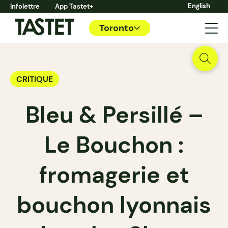
English
Infolettre
App Tastet+
Toronto
CRITIQUE
Bleu & Persillé –
Le Bouchon :
fromagerie et
bouchon lyonnais