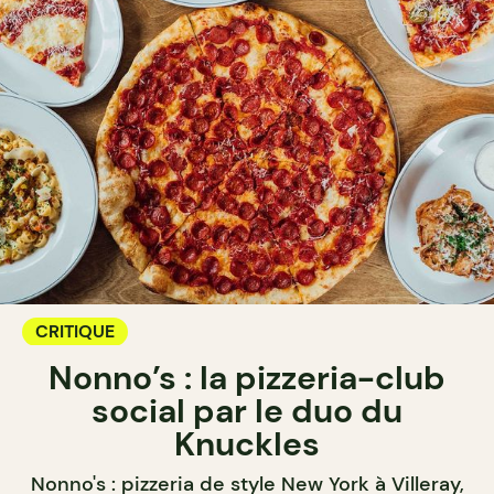
CRITIQUE
Nonno’s : la pizzeria-club
social par le duo du
Knuckles
Nonno's : pizzeria de style New York à Villeray,