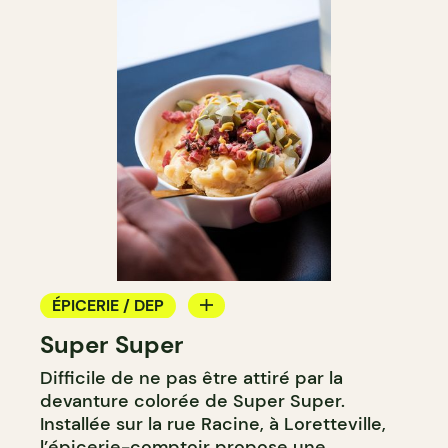
ÉPICERIE / DEP
Super Super
COMPTOIR
Difficile de ne pas être attiré par la
devanture colorée de Super Super.
Installée sur la rue Racine, à Loretteville,
l’épicerie-comptoir propose une