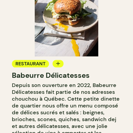
RESTAURANT
Babeurre Délicatesses
CAFÉ
Depuis son ouverture en 2022, Babeurre
PÂTISSERIE
Délicatesses fait partie de nos adresses
CAVISTE
chouchou à Québec. Cette petite dinette
de quartier nous offre un menu composé
de délices sucrés et salés : beignes,
brioches, scones, quiches, sandwich dej
et autres délicatesses, avec une jolie
sélection de vins à emporter et les