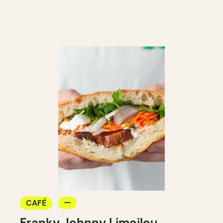
CAFÉ
Franky Johnny Limoilou