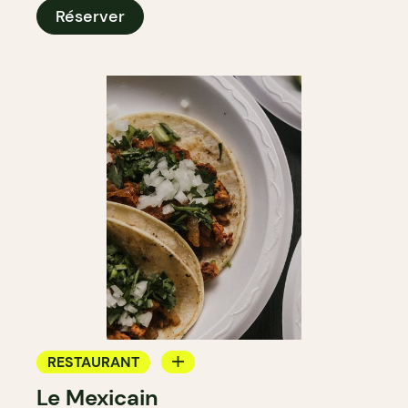
Réserver
RESTAURANT
Le Mexicain
ÉPICERIE / DEP