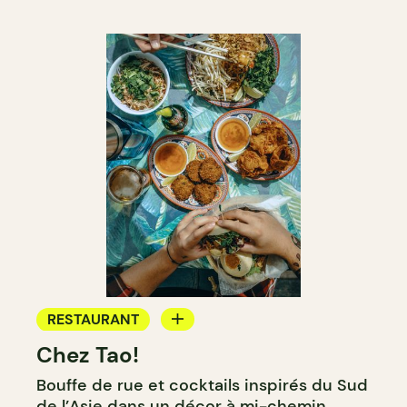
RESTAURANT
Chez Tao!
BAR
Bouffe de rue et cocktails inspirés du Sud
BAR À VIN
de l’Asie dans un décor à mi-chemin