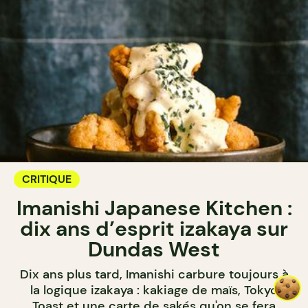
CRITIQUE
Imanishi Japanese Kitchen :
dix ans d’esprit izakaya sur
Dundas West
Dix ans plus tard, Imanishi carbure toujours à
la logique izakaya : kakiage de maïs, Tokyo
Toast et une carte de sakés qu'on se fera