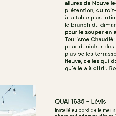
allures de Nouvelle
prétention, du toit
à la table plus int
le brunch du diman
pour le souper en 
Tourisme Chaudiè
pour dénicher des p
plus belles terras
fleuve, celles qui 
qu’elle a à offrir.
QUAI 1635 - Lévis
Installé au bord de la mari
chose qui dépayse dès qu’on