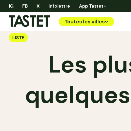
IG
FB
X
Infolettre
App Tastet+
Toutes les villes
LISTE
Les plu
quelques 