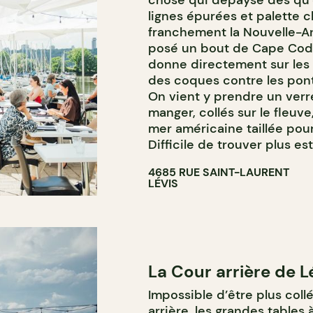
lignes épurées et palette c
franchement la Nouvelle-An
posé un bout de Cape Cod s
donne directement sur les v
des coques contre les pont
On vient y prendre un verre 
manger, collés sur le fleuv
mer américaine taillée pou
Difficile de trouver plus est
4685 RUE SAINT-LAURENT
LÉVIS
La Cour arrière de L
Impossible d’être plus coll
arrière, les grandes tables