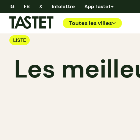
IG
FB
X
Infolettre
App Tastet+
Toutes les villes
LISTE
Les meille