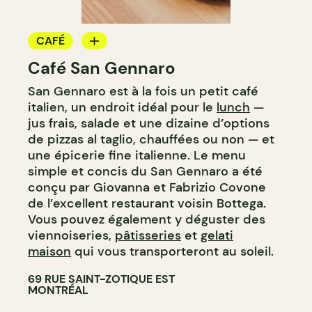
CAFÉ
Café San Gennaro
CRÈME GLACÉE
San Gennaro est à la fois un petit café
COMPTOIR
italien, un endroit idéal pour le
lunch
—
jus frais, salade et une dizaine d’options
de pizzas al taglio, chauffées ou non — et
une épicerie fine italienne. Le menu
simple et concis du San Gennaro a été
conçu par Giovanna et Fabrizio Covone
de l’excellent restaurant voisin Bottega.
Vous pouvez également y déguster des
viennoiseries,
pâtisseries
et
gelati
maison
qui vous transporteront au soleil.
69 RUE SAINT-ZOTIQUE EST
MONTRÉAL