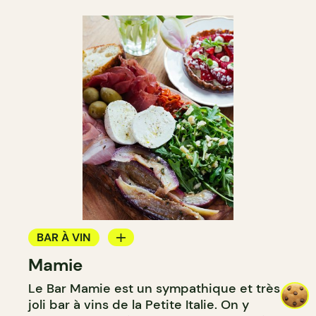
BAR À VIN
Mamie
CAVISTE
Le Bar Mamie est un sympathique et très
joli bar à vins de la Petite Italie. On y