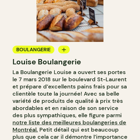
BOULANGERIE
Louise Boulangerie
COMPTOIR
La Boulangerie Louise a ouvert ses portes
le 7 mars 2018 sur le boulevard St-Laurent
et prépare d’excellents pains frais pour sa
clientèle toute la journée! Avec sa belle
variété de produits de qualité à prix très
abordables et en raison de son service
des plus sympathiques, elle figure parmi
notre liste des meilleures boulangeries de
Montréal.
Petit détail qui est beaucoup
plus que cela car il démontre l’importance