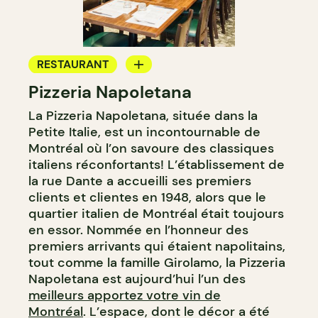
RESTAURANT
Pizzeria Napoletana
APPORTEZ VOTRE VIN
La Pizzeria Napoletana, située dans la
Petite Italie, est un incontournable de
Montréal où l’on savoure des classiques
italiens réconfortants! L’établissement de
la rue Dante a accueilli ses premiers
clients et clientes en 1948, alors que le
quartier italien de Montréal était toujours
en essor. Nommée en l’honneur des
premiers arrivants qui étaient napolitains,
tout comme la famille Girolamo, la Pizzeria
Napoletana est aujourd’hui l’un des
meilleurs apportez votre vin de
Montréal
. L’espace, dont le décor a été