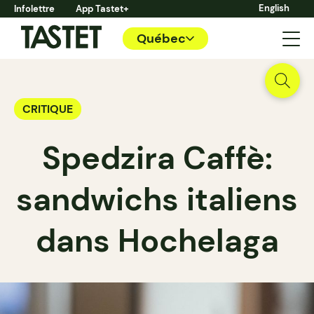
English
Infolettre
App Tastet+
Québec
CRITIQUE
Spedzira Caffè:
sandwichs italiens
dans Hochelaga