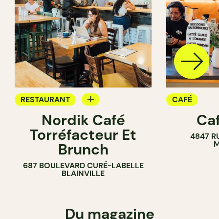
RESTAURANT
CAFÉ
Nordik Café
Caf
CAFÉ
Torréfacteur Et
4847 R
M
Brunch
687 BOULEVARD CURÉ-LABELLE
BLAINVILLE
Du magazine