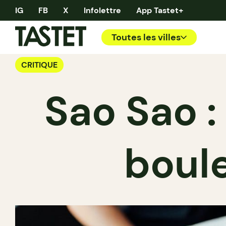
IG
FB
X
Infolettre
App Tastet+
Toutes les villes
CRITIQUE
Sao Sao :
boul