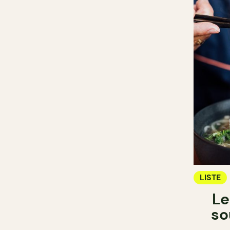
LISTE
Le
so