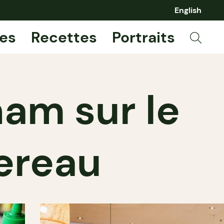
English
es
Recettes
Portraits
nam sur le
ereau