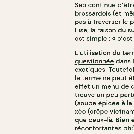
Sao continue d’êt
brossardois (et mê
pas à traverser le 
Lise, la raison du 
est simple : « c’es
L’utilisation du te
questionnée
dans l
exotiques. Toutefoi
le terme ne peut ê
effet un menu de dé
trouve un peu part
(soupe épicée à la 
xèo (crêpe vietnam
que ceux-là. Bien 
réconfortantes phở 