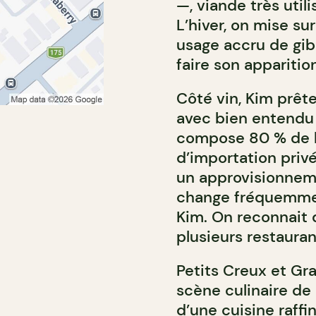
—, viande très utili
L’hiver, on mise su
usage accru de gibi
faire son apparitio
Côté vin, Kim prête
avec bien entendu 
compose 80 % de l
d’importation priv
un approvisionneme
change fréquemmen
Kim. On reconnait d
plusieurs restaur
Petits Creux et Gra
scène culinaire de
d’une cuisine raff