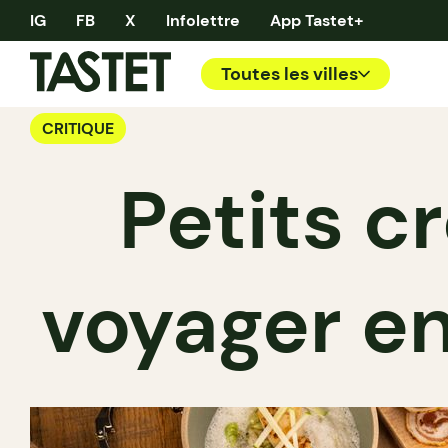
IG
FB
X
Infolettre
App Tastet+
Toutes les villes
CRITIQUE
Petits c
voyager en